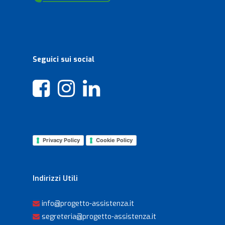
Castano Primo 20022
Italy
Telefono
:
0331 307316
Email
:
malpensa@progetto-assistenza.it
Seguici sui social
Più Info
34.2 km
Indicazioni
Gallarate
Privacy Policy
Cookie Policy
Via Magenta, 14
Gallarate 21013
Italy
Indirizzi Utili
Telefono
:
0331 799196
info@progetto-assistenza.it
Email
:
gallarate@progetto-assistenza.it
segreteria@progetto-assistenza.it