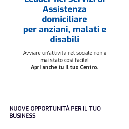
Assistenza
4.1 km
domiciliare
Indicazioni
per anziani, malati e
Peschiera Borromeo
disabili
Via Carlo Mazzola, 6
Peschiera Borromeo 20068
Avviare un’attività nel sociale non è
Italia
mai stato così facile!
Telefono
:
02 96849185
Apri anche tu il tuo Centro.
Email
:
peschieraborromeo@progetto-
assistenza.it
Più Info
8.6 km
NUOVE OPPORTUNITÀ PER IL TUO
Indicazioni
BUSINESS
Sesto San Giovanni