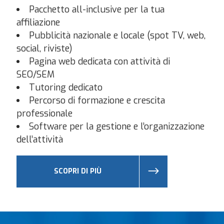
Pacchetto all-inclusive per la tua
Via Dante, 122
affiliazione
Sesto San Giovanni 20099
Italy
Pubblicità nazionale e locale (spot TV, web,
social, riviste)
Telefono
:
02 91327212
Pagina web dedicata con attività di
Email
:
sesto@progetto-assistenza.it
SEO/SEM
Tutoring dedicato
Più Info
Percorso di formazione e crescita
professionale
8.9 km
Software per la gestione e l’organizzazione
Indicazioni
dell’attività
Bollate
Via IV Novembre, 56
SCOPRI DI PIÙ
Bollate 20021
Italy
Telefono
:
02 36558186
Email
:
milano11@progetto-assistenza.it