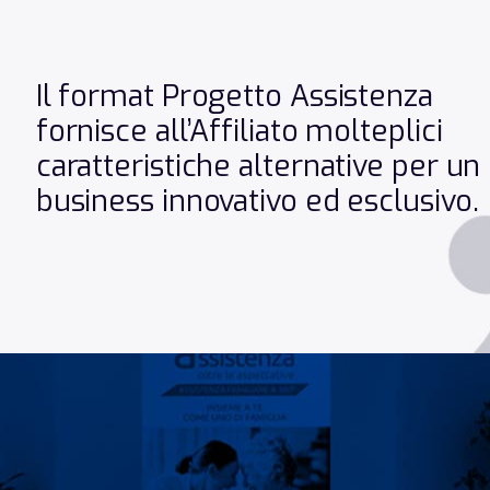
Cernusco sul Naviglio
Via Giuseppe Garibaldi, 2
Cernusco sul Naviglio 20063
Il format Progetto Assistenza
Italy
fornisce all’Affiliato molteplici
Telefono
:
351 5484164
caratteristiche alternative per un
Email
:
brugherio@progetto-assistenza.it
business innovativo ed esclusivo.
Più Info
12.9 km
Indicazioni
Limbiate
Via Fratelli Casati, 12
Limbiate
Italy