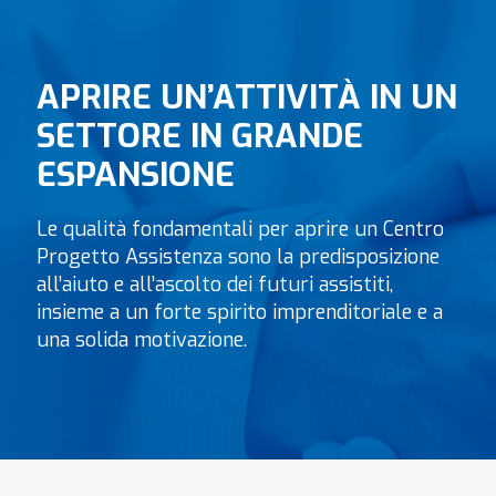
Più Info
APRIRE UN’ATTIVITÀ IN UN
10.2 km
SETTORE IN GRANDE
Indicazioni
ESPANSIONE
Brugherio
Via Angelo Cazzaniga, 3
Le qualità fondamentali per aprire un Centro
Brugherio 20861
Progetto Assistenza sono la predisposizione
Italy
all’aiuto e all’ascolto dei futuri assistiti,
insieme a un forte spirito imprenditoriale e a
Telefono
:
351 5484164
una solida motivazione.
Email
:
brugherio@progetto-assistenza.it
Più Info
12.9 km
Indicazioni